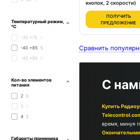
кнопок, 2 скорости)
ПОЛУЧИТЬ
Температурный режим,
ПРЕДЛОЖЕНИЕ
°С
-30 +75
0
Сравнить популярн
-40 +85
5
-40 +86
0
С нам
Кол-во элементов
питания
2
3
Купить Радиоу
3
0
Telecontrol.c
4
2
время, минуя 
Окончательная
Габариты приемника