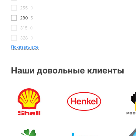
255
0
280
5
315
0
328
0
Наши довольные клиенты