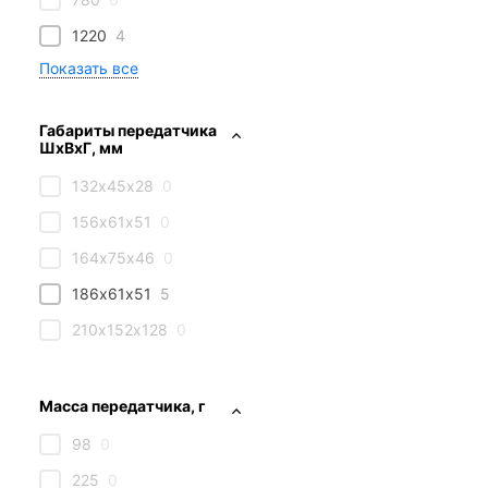
1220
4
Габариты передатчика
ШхВхГ, мм
132х45х28
0
156х61х51
0
164х75х46
0
186х61х51
5
210х152х128
0
Масса передатчика, г
98
0
225
0