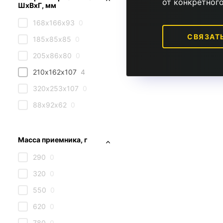
от конкретног
ШхВхГ, мм
168х166х93
0
СВЯЗАТ
185х85х85
0
205х86х80
0
210х162х107
4
320х253х107
0
88х92х62
0
Масса приемника, г
290
0
320
0
550
0
620
0
780
0