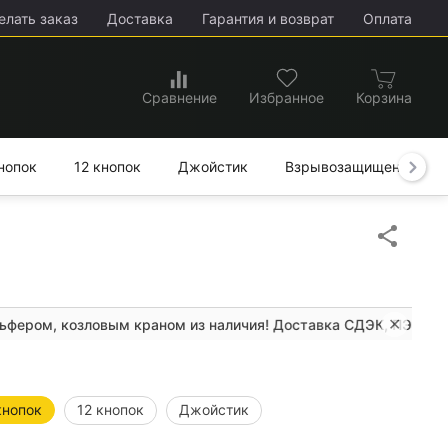
елать заказ
Доставка
Гарантия и возврат
Оплата
нопок
12 кнопок
Джойстик
Взрывозащищенное
✕
 краном из наличия! Доставка СДЭК, ПЭК, Деловые линии по Р
кнопок
12 кнопок
Джойстик