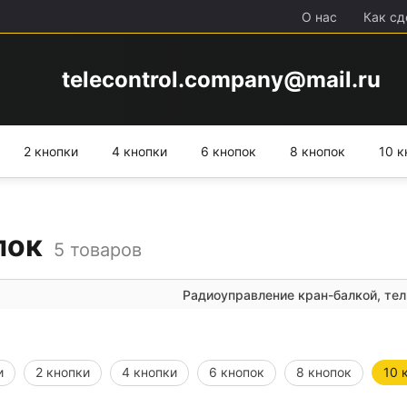
О нас
Как сд
telecontrol.company@mail.ru
2 кнопки
4 кнопки
6 кнопок
8 кнопок
10 к
пок
5
товаров
Радиоуправление кран-балкой, тельфером, козловым
и
2 кнопки
4 кнопки
6 кнопок
8 кнопок
10 