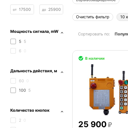
от
до
Очистить фильтр
10 
Мощность сигнала, mW
Сортировать по:
Попул
5
5
6
0
В наличии
Дальность действия, м
60
0
100
5
Количество кнопок
2
0
25 900