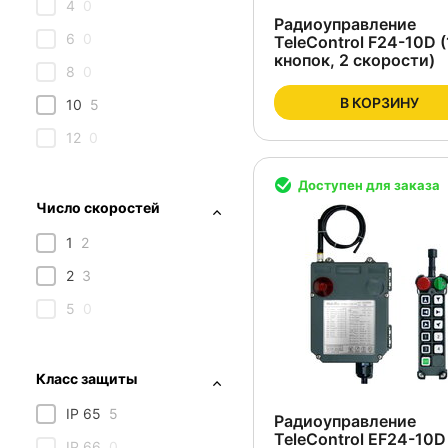
4
0
Радиоуправление
6
0
TeleControl F24-10D 
кнопок, 2 скорости)
8
0
В КОРЗИНУ
10
5
12
0
Доступен для заказа
Число скоростей
1
2
2
3
5
0
Класс защиты
IP 65
5
Радиоуправление
TeleControl EF24-10D
IP 66
0