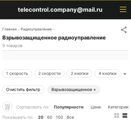
telecontrol.company@mail.ru
Главная
Радиоуправление
Взрывозащищенное радиоуправление
9
товаров
1 скорость
2 скорости
2 кнопки
4 кнопки
6 кнопок
8 кнопок
10 кнопок
12 кнопок
Очистить фильтр
Взрывозащищенное
×
Джойстик
Взрывозащищенное
Сортировать по:
Популярности
Цене
Категории
Показывать по:
20
60
100
Все