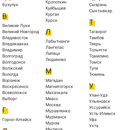
Кропоткин
Бузулук
Сызрань
Куйбышев
Сыктывкар
Курган
В
Курск
Т
Великие Луки
Л
Великий Новгород
Таганрог
Владивосток
Тамбов
Лабытнанги
Владикавказ
Тверь
Лангепас
Владимир
Тольятти
Липецк
Волгоград
Томилино
Людиново
Волгодонск
Томск
Волжский
Тула
М
Вологда
Тюмень
Воронеж
Магадан
У
Воскресенск
Магнитогорск
Всеволожск
Махачкала
Улан-Удэ
Выборг
Миасс
Ульяновск
Москва
Уссурийск
Г
Муравленко
Усть-Илимск
Мурманск
Горно-Алтайск
Уфа
Муром
Ухта
Мытищи