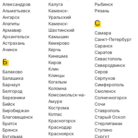
Александров
Калуга
Рыбинск
Альметьевск
Каменск-
Рязань
Ангарск
Уральский
С
Апатиты
Каменск-
Армавир
Шахтинский
Самара
Архангельск
Камышин
Санкт-Петербург
Астрахань
Кемерово
Саранск
Ачинск
Керчь
Саратов
Кинешма
Севастополь
Б
Киров
Северодвинск
Клин
Балаково
Серов
Клинцы
Балашиха
Серпухов
Когалым
Барнаул
Симферополь
Коломна
Белгород
Смоленск
Комсомольск-на-
Березники
Солнечногорск
Амуре
Бийск
Сочи
Кострома
Биробиджан
Ставрополь
Котлас
Благовещенск
Старый Оскол
Красногорск
Братск
Стерлитамак
Краснодар
Брянск
Ступино
Красноярск
Бугульма
Сургут