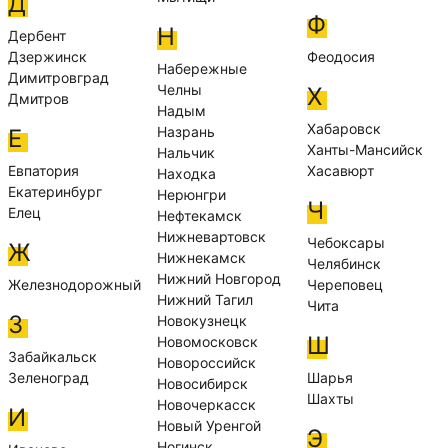
Д
Ф
Н
Дербент
Дзержинск
Феодосия
Набережные
Димитровград
Челны
Х
Дмитров
Надым
Хабаровск
Назрань
Е
Ханты-Мансийск
Нальчик
Евпатория
Хасавюрт
Находка
Екатеринбург
Нерюнгри
Ч
Елец
Нефтекамск
Нижневартовск
Чебоксары
Ж
Нижнекамск
Челябинск
Нижний Новгород
Железнодорожный
Череповец
Нижний Тагил
Чита
З
Новокузнецк
Ш
Новомосковск
Забайкальск
Новороссийск
Зеленоград
Шарья
Новосибирск
Шахты
Новочеркасск
И
Новый Уренгой
Э
Ногинск