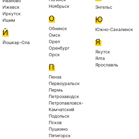
Иваново
Ноябрьск
Ижевск
Энгельс
Иркутск
О
Ю
Ишим
Обнинск
Южно-Сахалинск
Й
Омск
Я
Орел
Йошкар-Ола
Оренбург
Якутск
Орск
Ялта
Ярославль
П
Пенза
Первоуральск
Пермь
Петрозаводск
Петропавловск-
Камчатский
Подольск
Псков
Пушкино
Пятигорск