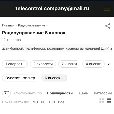
telecontrol.company@mail.ru
Главная
Радиоуправление
Радиоуправление 6 кнопок
11
товаров
✕
алкой, тельфером, козловым краном из наличия! Доставка СДЭ
1 скорость
2 скорости
2 кнопки
4 кнопки
6 кнопок
8 кнопок
10 кнопок
12 кнопок
Очистить фильтр
6 кнопок
×
Джойстик
Взрывозащищенное
Сортировать по:
Популярности
Цене
Категории
Показывать по:
20
60
100
Все