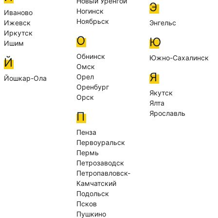
Новый Уренгой
Э
Ногинск
Иваново
Ноябрьск
Ижевск
Энгельс
Иркутск
О
Ю
Ишим
Обнинск
Южно-Сахалинск
Й
Омск
Я
Орел
Йошкар-Ола
Оренбург
Якутск
Орск
Ялта
Ярославль
П
Пенза
Первоуральск
Пермь
Петрозаводск
Петропавловск-
Камчатский
Подольск
Псков
Пушкино