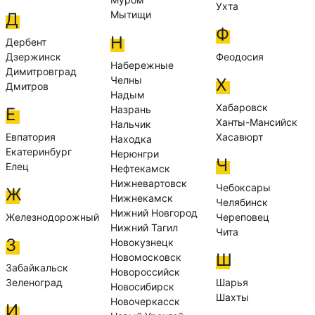
Ухта
Мытищи
Д
Ф
Н
Дербент
Дзержинск
Феодосия
Набережные
Димитровград
Челны
Х
Дмитров
Надым
Хабаровск
Назрань
Е
Ханты-Мансийск
Нальчик
Евпатория
Хасавюрт
Находка
Екатеринбург
Нерюнгри
Ч
Елец
Нефтекамск
Нижневартовск
Чебоксары
Ж
Нижнекамск
Челябинск
Нижний Новгород
Железнодорожный
Череповец
Нижний Тагил
Чита
З
Новокузнецк
Ш
Новомосковск
Забайкальск
Новороссийск
Зеленоград
Шарья
Новосибирск
Шахты
Новочеркасск
И