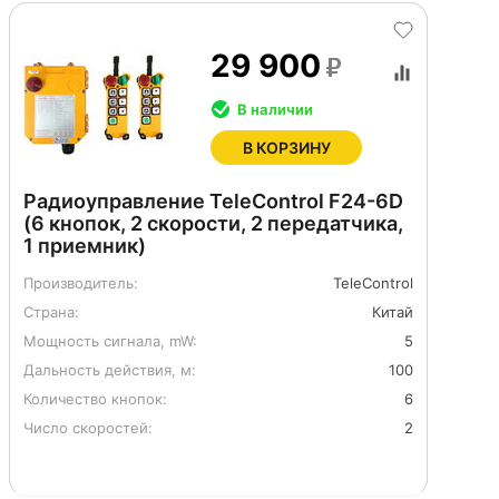
29 900
В наличии
В КОРЗИНУ
Радиоуправление TeleControl F24-6D
(6 кнопок, 2 скорости, 2 передатчика,
1 приемник)
Производитель:
TeleControl
Страна:
Китай
Мощность сигнала, mW:
5
Дальность действия, м:
100
Количество кнопок:
6
Число скоростей:
2