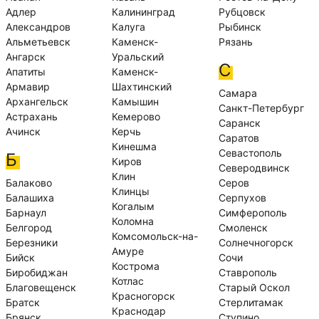
Адлер
Калининград
Рубцовск
Александров
Калуга
Рыбинск
Альметьевск
Каменск-
Рязань
Ангарск
Уральский
С
Апатиты
Каменск-
Армавир
Шахтинский
Самара
Архангельск
Камышин
Санкт-Петербург
Астрахань
Кемерово
Саранск
Ачинск
Керчь
Саратов
Кинешма
Севастополь
Б
Киров
Северодвинск
Клин
Балаково
Серов
Клинцы
Балашиха
Серпухов
Когалым
Барнаул
Симферополь
Коломна
Белгород
Смоленск
Комсомольск-на-
Березники
Солнечногорск
Амуре
Бийск
Сочи
Кострома
Биробиджан
Ставрополь
Котлас
Благовещенск
Старый Оскол
Красногорск
Братск
Стерлитамак
Краснодар
Брянск
Ступино