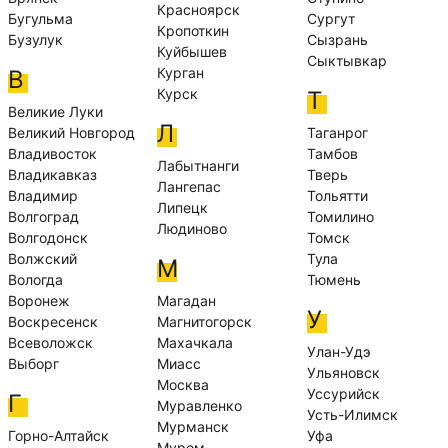
Красноярск
Бугульма
Сургут
Кропоткин
Бузулук
Сызрань
Куйбышев
Сыктывкар
Курган
В
Курск
Т
Великие Луки
Л
Великий Новгород
Таганрог
Владивосток
Тамбов
Лабытнанги
Владикавказ
Тверь
Лангепас
Владимир
Тольятти
Липецк
Волгоград
Томилино
Людиново
Волгодонск
Томск
Волжский
Тула
М
Вологда
Тюмень
Воронеж
Магадан
У
Воскресенск
Магнитогорск
Всеволожск
Махачкала
Улан-Удэ
Выборг
Миасс
Ульяновск
Москва
Уссурийск
Г
Муравленко
Усть-Илимск
Мурманск
Горно-Алтайск
Уфа
Муром